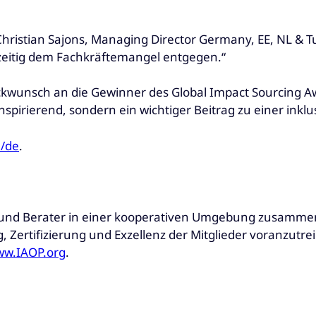
Christian Sajons, Managing Director Germany, EE, NL & T
hzeitig dem Fachkräftemangel entgegen.“
ückwunsch an die Gewinner des Global Impact Sourcing A
nspirierend, sondern ein wichtiger Beitrag zu einer inkl
/de
.
er und Berater in einer kooperativen Umgebung zusamm
ng, Zertifizierung und Exzellenz der Mitglieder voranzut
w.IAOP.org
.