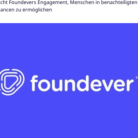
icht Foundevers Engagement, Menschen in benachteiligte
hancen zu ermöglichen