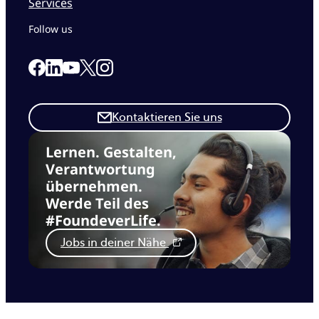
Services
Follow us
Link to our Facebook page
Link to our Linkedin page
Link to our X page
Link to our Instagram page
Link to our Youtube page
Kontaktieren Sie uns
Lernen. Gestalten,
Verantwortung
übernehmen.
Werde Teil des
#FoundeverLife.
Jobs in deiner Nähe