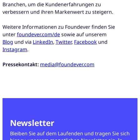
Branchen, um die Kundenerfahrungen zu
verbessern und ihren Markenwert zu steigern.
Weitere Informationen zu Foundever finden Sie
unter
foundever.com/de
sowie auf unserem
Blog
und via
LinkedIn
,
Twitter
,
Facebook
und
Instagram
.
Pressekontakt:
media@foundever.com
Newsletter
Bleiben Sie auf dem Laufenden und tragen Sie sich