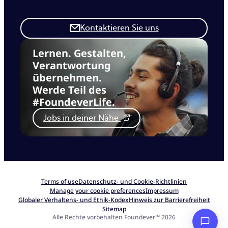
Kontaktieren Sie uns
Lernen. Gestalten,
Verantwortung
übernehmen.
Werde Teil des
#FoundeverLife.
Jobs in deiner Nähe
Terms of use
Datenschutz- und Cookie-Richtlinien
Manage your cookie preferences
Impressum
Globaler Verhaltens- und Ethik-Kodex
Hinweis zur Barrierefreiheit
Sitemap
Alle Rechte vorbehalten Foundever™ 2026