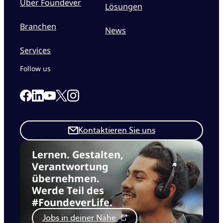
Über Foundever
Lösungen
Branchen
News
Services
Follow us
Link to our Facebook page
Link to our Linkedin page
Link to our X page
Link to our Instagram page
Link to our Youtube page
Kontaktieren Sie uns
Lernen. Gestalten,
Verantwortung
übernehmen.
Werde Teil des
#FoundeverLife.
Jobs in deiner Nähe