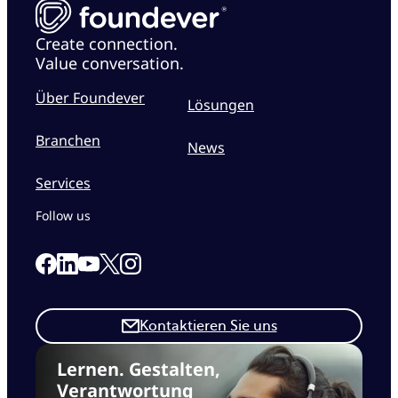
Create connection.
Value conversation.
Über Foundever
Lösungen
Branchen
News
Services
Follow us
Link to our Facebook page
Link to our Linkedin page
Link to our X page
Link to our Instagram page
Link to our Youtube page
Kontaktieren Sie uns
Lernen. Gestalten,
Verantwortung