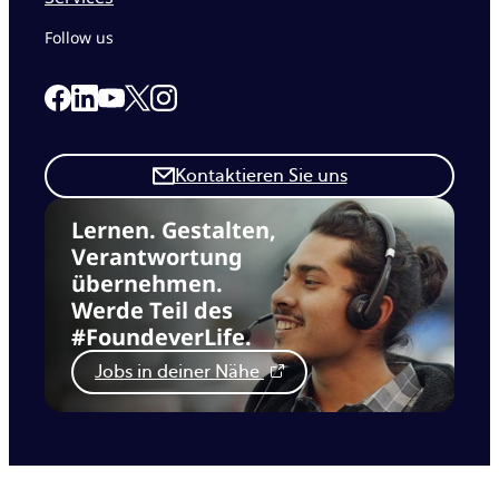
Follow us
Link to our Facebook page
Link to our Linkedin page
Link to our X page
Link to our Instagram page
Link to our Youtube page
Kontaktieren Sie uns
Lernen. Gestalten,
Verantwortung
übernehmen.
Werde Teil des
#FoundeverLife.
Jobs in deiner Nähe