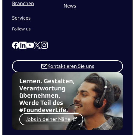
Branchen
News
Services
Follow us
Link to our Facebook page
Link to our Linkedin page
Link to our X page
Link to our Instagram page
Link to our Youtube page
Kontaktieren Sie uns
Lernen. Gestalten,
Verantwortung
übernehmen.
Werde Teil des
#FoundeverLife.
Jobs in deiner Nähe