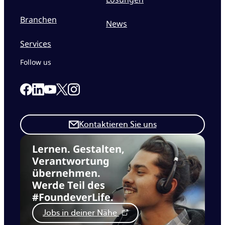
Branchen
News
Services
Follow us
Link to our Facebook page
Link to our Linkedin page
Link to our X page
Link to our Instagram page
Link to our Youtube page
Kontaktieren Sie uns
Lernen. Gestalten,
Verantwortung
übernehmen.
Werde Teil des
#FoundeverLife.
Jobs in deiner Nähe