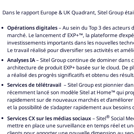
Dans le rapport Europe & UK Quadrant, Sitel Group étai
Opérations digitales
– Au sein du Top 3 des acteurs d
marché. Le lancement d’ EXP+™, la plateforme d’expérie
investissements importants dans les nouvelles techn
Le travail réalisé pour diversifier ses activités et amé
Analyses IA
– Sitel Group continue de dominer dans cet
architecture de produit EXP+ basée sur le cloud. De pl
a réalisé des progrès significatifs et obtenu des résul
Services de télétravail
– Sitel Group est pionnier dan
récemment lancé son modèle Sitel at Home™ qui propo
rapidement sur de nouveaux marchés et d’améliorer l’e
et la possibilité de s’adapter rapidement aux besoins 
®
Services CX sur les médias sociaux
– Sitel
Social Med
mettre en place une surveillance en temps réel et une
clients pour apporter une nouvelle dimension au servic