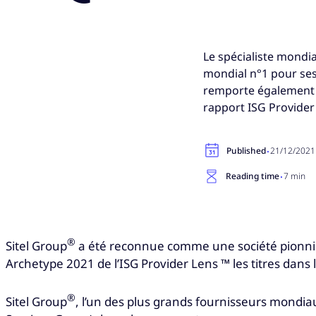
Le spécialiste mondia
mondial n°1 pour ses 
remporte également l
rapport ISG Provide
·
Published
21/12/2021
·
Reading time
7 min
®
Sitel Group
a été reconnue comme une société pionnièr
Archetype 2021 de l’ISG Provider Lens ™ les titres dans 
®
Sitel Group
, l’un des plus grands fournisseurs mondiau