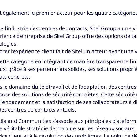
t également le premier acteur pour les quatre catégories
e l’industrie des centres de contacts, Sitel Group a une 
nce d’entreprise de Sitel Group offre des options de tari
ologies.
liorer l’expérience client fait de Sitel un acteur ayant une
te catégorie en intégrant de manière transparente l’intel
us, grâce à ses partenariats solides, ses solutions propri
tats concrets.
s le domaine du télétravail et de l’adaptation des centres
se des solutions de sécurité complètes. Cette sécurité 
ngagement et la satisfaction de ses collaborateurs à dist
des centres de contacts virtuels.
ia and Communities s’associe aux principales plateformes 
 véritable stratégie de marque sur les réseaux sociaux. S
e client et à la résolution des problèmes. Le point de dé