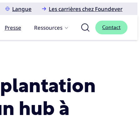
Langue
Les carrières chez Foundever
Presse
Ressources
Contact
mplantation
un hub à