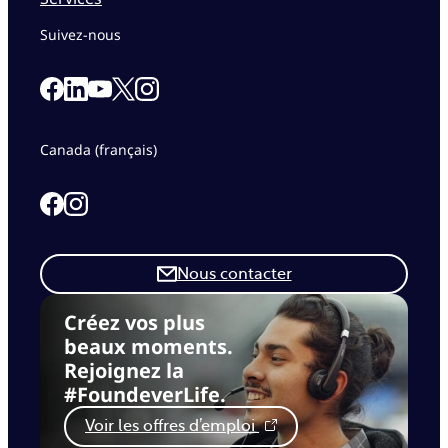
Suivez-nous
Link to our Facebook page
Link to our Linkedin page
Link to our X page
Link to our Instagram page
Link to our Youtube page
Canada (français)
Link to our Facebook page
Link to our Instagram page
Nous contacter
Créez vos plus
beaux moments.
Rejoignez la
#FoundeverLife.
Voir les offres d’emploi