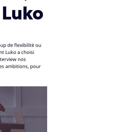
 Luko
p de flexibilité ou
t Luko a choisi
nterview nos
es ambitions, pour