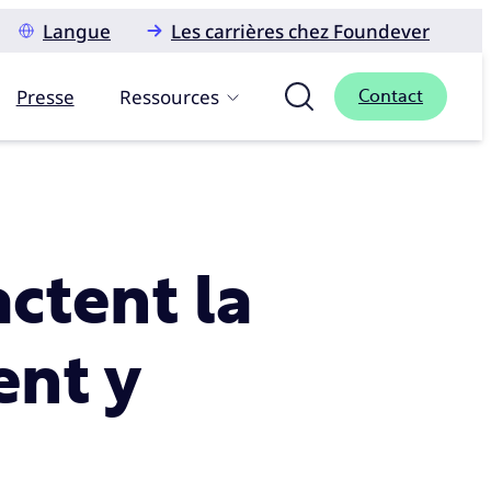
Langue
Les carrières chez Foundever
Presse
Ressources
Contact
actent la
ent y