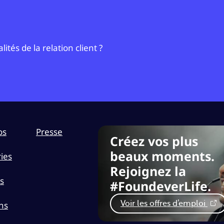
tés de la relation client ?
os
Presse
Créez vos plus
beaux moments.
ies
Rejoignez la
s
#FoundeverLife.
ns
Voir les offres d’emploi