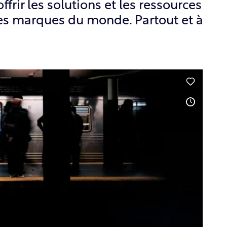
rir les solutions et les ressources
des marques du monde. Partout et à