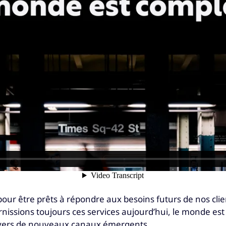
ur être prêts à répondre aux besoins futurs de nos clie
issions toujours ces services aujourd’hui, le monde est t
travers de nouveaux canaux émergents.