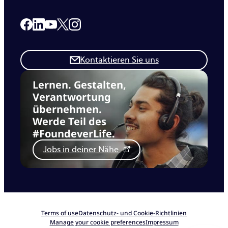
Link to our Facebook page
Link to our Linkedin page
Link to our X page
Link to our Instagram page
Link to our Youtube page
Kontaktieren Sie uns
Lernen. Gestalten,
Verantwortung
übernehmen.
Werde Teil des
#FoundeverLife.
Jobs in deiner Nähe
Terms of use
Datenschutz- und Cookie-Richtlinien
Manage your cookie preferences
Impressum