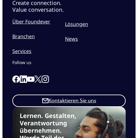
Create connection.
Value conversation.
Über Foundever
Lösungen
Branchen
News
Services
Follow us
Link to our Facebook page
Link to our Linkedin page
Link to our X page
Link to our Instagram page
Link to our Youtube page
Kontaktieren Sie uns
Lernen. Gestalten,
Verantwortung
übernehmen.
Werde Teil des