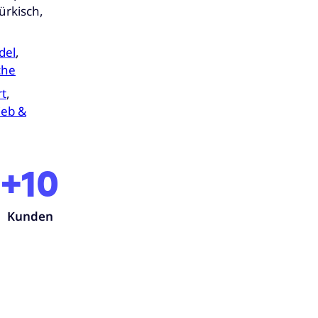
ürkisch,
del
,
che
rt
,
ieb &
+10
Kunden