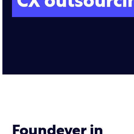
CX outsourci
Foundever in