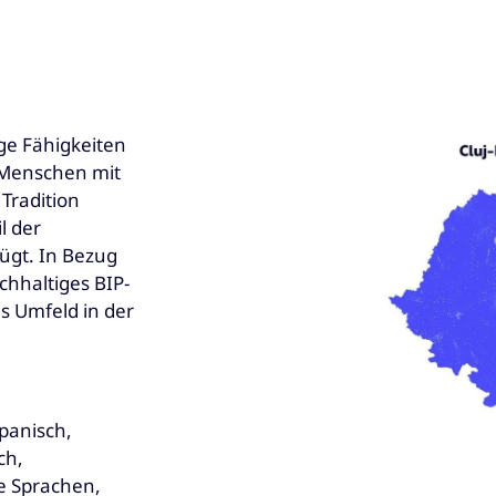
ge Fähigkeiten
 Menschen mit
 Tradition
l der
ügt. In Bezug
chhaltiges BIP-
es Umfeld in der
Spanisch,
ch,
he Sprachen,