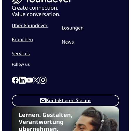
Create connection.
Value conversation.
Über Foundever
Lösungen
Branchen
News
Services
Follow us
Link to our Facebook page
Link to our Linkedin page
Link to our X page
Link to our Instagram page
Link to our Youtube page
Kontaktieren Sie uns
Lernen. Gestalten,
Verantwortung
übernehmen.