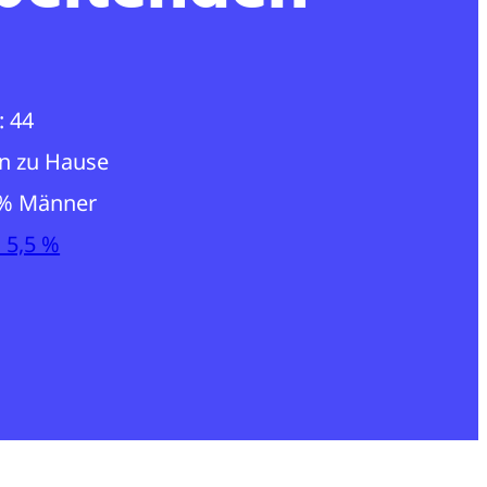
: 44
on zu Hause
 % Männer
: 5,5 %