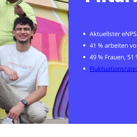
Aktuellster eNPS
41 % arbeiten v
49 % Frauen, 51
Fluktuationsrate