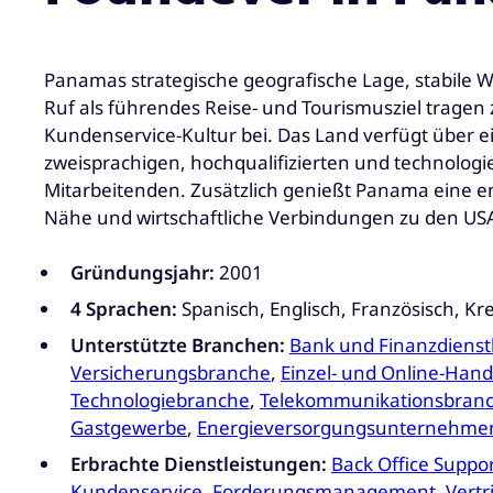
Panamas strategische geografische Lage, stabile W
Ruf als führendes Reise- und Tourismusziel tragen 
Kundenservice-Kultur bei. Das Land verfügt über 
zweisprachigen, hochqualifizierten und technologi
Mitarbeitenden. Zusätzlich genießt Panama eine en
Nähe und wirtschaftliche Verbindungen zu den US
Gründungsjahr:
2001
4 Sprachen:
Spanisch, Englisch, Französisch, Kre
Unterstützte Branchen:
Bank und Finanzdienst
Versicherungsbranche
,
Einzel- und Online-Hand
Technologiebranche
,
Telekommunikationsbran
Gastgewerbe
,
Energieversorgungsunternehme
Erbrachte Dienstleistungen:
Back Office Suppo
Kundenservice
,
Forderungsmanagement
,
Vertr