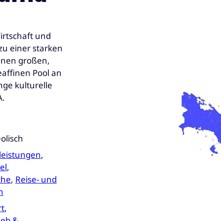
irtschaft und
zu einer starken
einen großen,
eaffinen Pool an
ge kulturelle
A.
olisch
leistungen
,
el
,
che
,
Reise- und
n
rt
,
ieb &