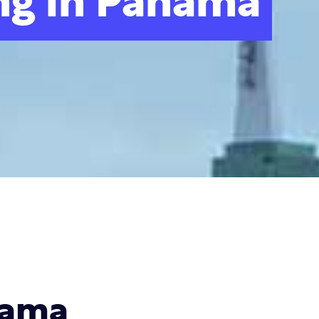
ng in Panama
nama