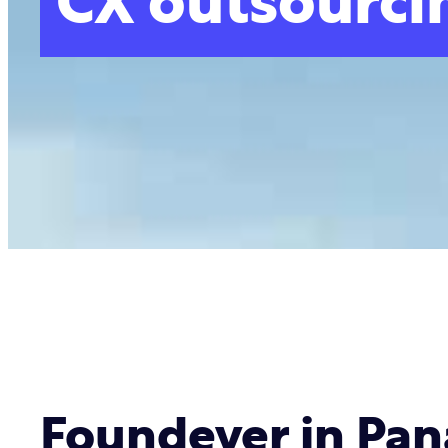
CX outsourci
Foundever in Pa