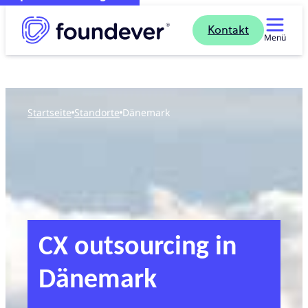
Kontakt
Menü
Startseite
standorte
Dänemark
CX outsourcing in
Dänemark