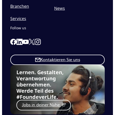
Branchen
News
Services
Follow us
Link to our Facebook page
Link to our Linkedin page
Link to our X page
Link to our Instagram page
Link to our Youtube page
Kontaktieren Sie uns
Lernen. Gestalten,
Verantwortung
übernehmen.
Werde Teil des
#FoundeverLife.
Jobs in deiner Nähe