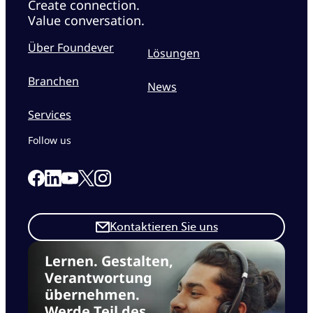
Create connection.
Value conversation.
Über Foundever
Lösungen
Branchen
News
Services
Follow us
Link to our Facebook page
Link to our Linkedin page
Link to our X page
Link to our Instagram page
Link to our Youtube page
Kontaktieren Sie uns
Lernen. Gestalten,
Verantwortung
übernehmen.
Werde Teil des