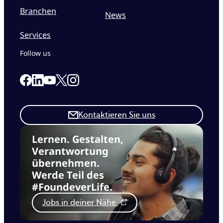
Branchen
News
Services
Follow us
Link to our Facebook page
Link to our Linkedin page
Link to our X page
Link to our Instagram page
Link to our Youtube page
Kontaktieren Sie uns
Lernen. Gestalten,
Verantwortung
übernehmen.
Werde Teil des
#FoundeverLife.
Jobs in deiner Nähe