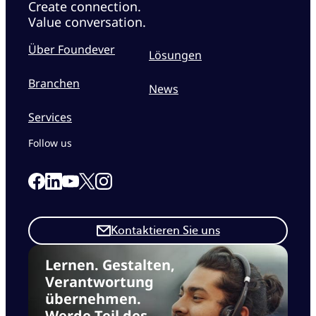
Create connection.
Value conversation.
Über Foundever
Lösungen
Branchen
News
Services
Follow us
Link to our Facebook page
Link to our Linkedin page
Link to our X page
Link to our Instagram page
Link to our Youtube page
Kontaktieren Sie uns
Lernen. Gestalten,
Verantwortung
übernehmen.
Werde Teil des