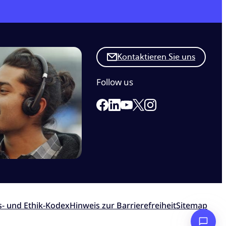
Kontaktieren Sie uns
Follow us
Link to our Facebook page
Link to our Linkedin page
Link to our X page
Link to our Instagr
Link to our Youtube page
s- und Ethik-Kodex
Hinweis zur Barrierefreiheit
Sitemap