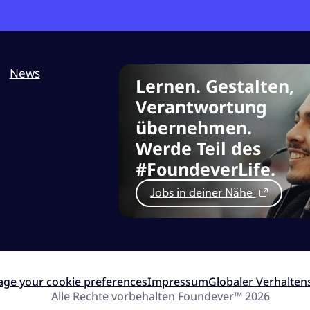
News
Lernen. Gestalten,
Verantwortung
übernehmen.
Werde Teil des
#FoundeverLife.
Jobs in deiner Nähe
ge your cookie preferences
Impressum
Globaler Verhalten
Alle Rechte vorbehalten Foundever™ 2026