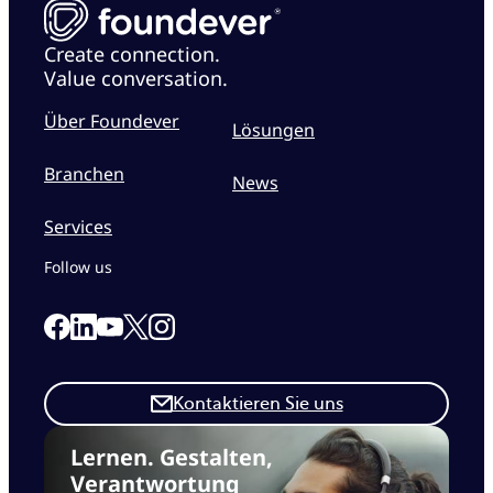
Create connection.
Value conversation.
Über Foundever
Lösungen
Branchen
News
Services
Follow us
Link to our Facebook page
Link to our Linkedin page
Link to our X page
Link to our Instagram page
Link to our Youtube page
Kontaktieren Sie uns
Lernen. Gestalten,
Verantwortung