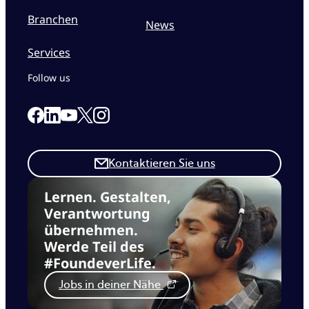
Branchen
News
Services
Follow us
Link to our Facebook page
Link to our Linkedin page
Link to our X page
Link to our Instagram page
Link to our Youtube page
Kontaktieren Sie uns
Lernen. Gestalten,
Verantwortung
übernehmen.
Werde Teil des
#FoundeverLife.
Jobs in deiner Nähe