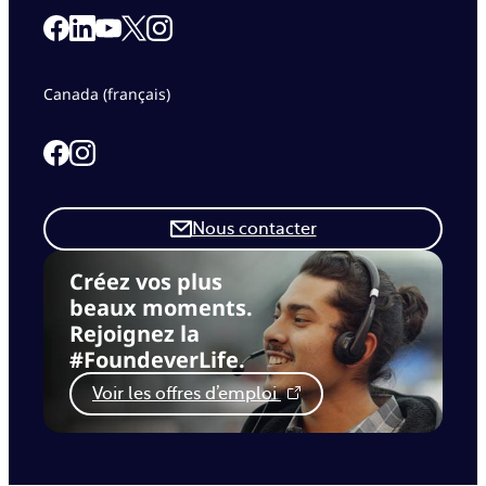
Link to our Facebook page
Link to our Linkedin page
Link to our X page
Link to our Instagram page
Link to our Youtube page
Canada (français)
Link to our Facebook page
Link to our Instagram page
Nous contacter
Créez vos plus
beaux moments.
Rejoignez la
#FoundeverLife.
Voir les offres d’emploi