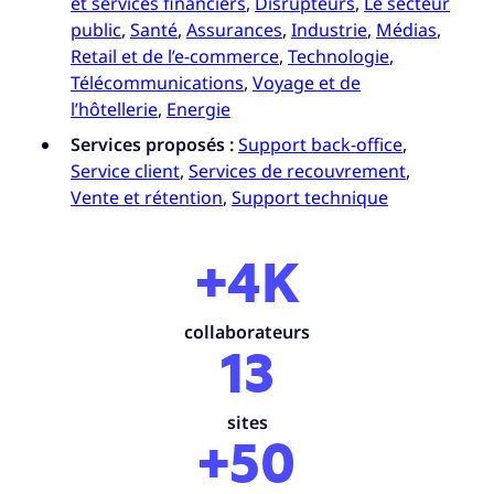
et services financiers
,
Disrupteurs
,
Le secteur
public
,
Santé
,
Assurances
,
Industrie
,
Médias
,
Retail et de l’e-commerce
,
Technologie
,
Télécommunications
,
Voyage et de
l’hôtellerie
,
Energie
Services proposés :
Support back-office
,
Service client
,
Services de recouvrement
,
Vente et rétention
,
Support technique
+4K
collaborateurs
13
sites
+50