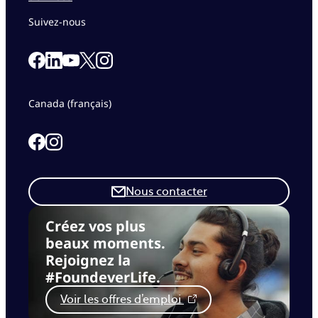
Suivez-nous
Link to our Facebook page
Link to our Linkedin page
Link to our X page
Link to our Instagram page
Link to our Youtube page
Canada (français)
Link to our Facebook page
Link to our Instagram page
Nous contacter
Créez vos plus
beaux moments.
Rejoignez la
#FoundeverLife.
Voir les offres d’emploi