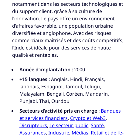
notamment dans les secteurs technologiques et
du support client, grâce à sa culture de
l’innovation. Le pays offre un environnement
d’affaires favorable, une population urbaine
diversifiée et anglophone. Avec des risques
commerciaux maîtrisés et des coûts compétitifs,
l’Inde est idéale pour des services de haute
qualité et rentables.
Année d’implantation :
2000
+15 langues :
Anglais, Hindi, Français,
Japonais, Espagnol, Tamoul, Telugu,
Malayalam, Bengali, Coréen, Mandarin,
Punjabi, Thaï, Ourdou
Secteurs d’activité pris en charge :
Banques
et services financiers
,
Crypto et Web3
,
Disrupteurs
,
Le secteur public
,
Santé
,
Assurances
,
Industrie
,
Médias
,
Retail et de l’e-