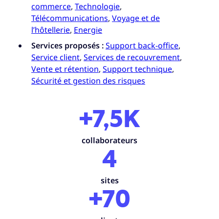
commerce
,
Technologie
,
Télécommunications
,
Voyage et de
l’hôtellerie
,
Energie
Services proposés :
Support back-office
,
Service client
,
Services de recouvrement
,
Vente et rétention
,
Support technique
,
Sécurité et gestion des risques
+7,5K
collaborateurs
4
sites
+70