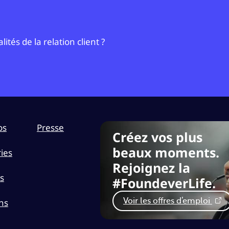
tés de la relation client ?
os
Presse
Créez vos plus
beaux moments.
ies
Rejoignez la
s
#FoundeverLife.
ns
Voir les offres d’emploi