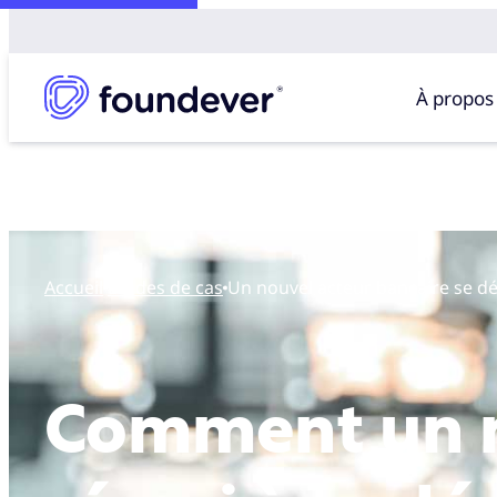
À propos
Accueil
études de cas
Un nouvel acteur bancaire se 
Comment un n