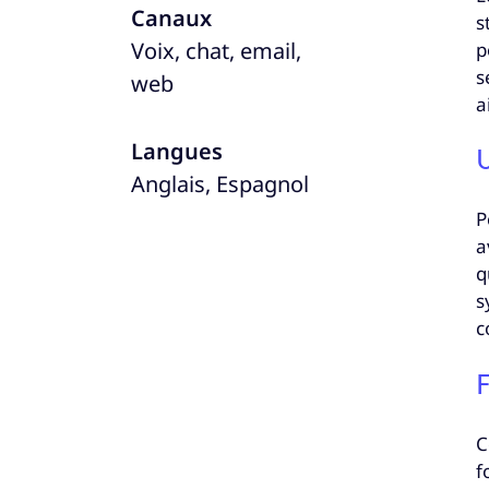
Canaux
s
Voix, chat, email,
p
s
web
a
Langues
U
Anglais, Espagnol
P
a
q
s
c
F
C
f