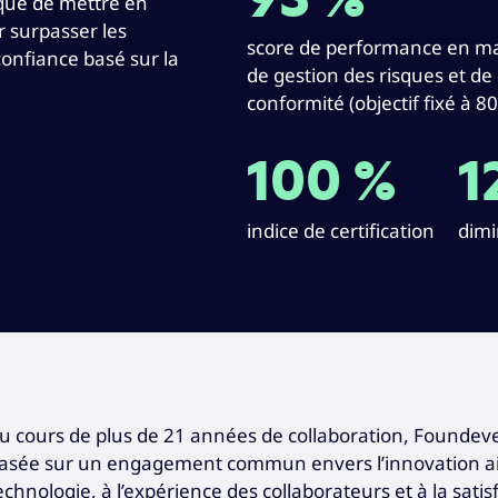
93 %
ique de mettre en
 surpasser les
score de performance en ma
confiance basé sur la
de gestion des risques et de
conformité (objectif fixé à 8
100 %
1
indice de certification
dimi
u cours de plus de 21 années de collaboration, Foundever®
asée sur un engagement commun envers l’innovation ains
echnologie, à l’expérience des collaborateurs et à la satis