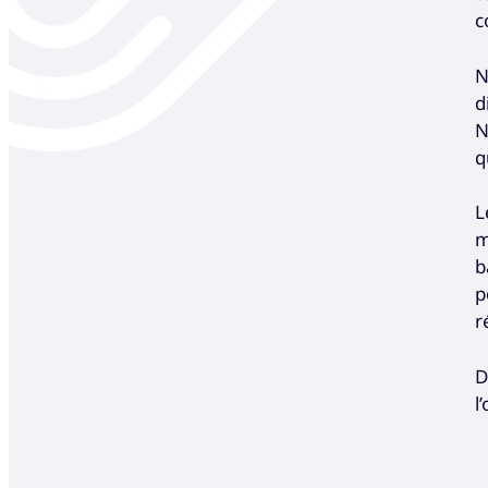
c
N
d
N
q
L
m
b
p
r
D
l