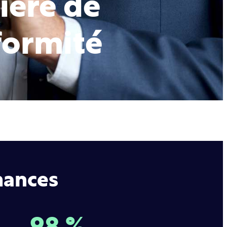
ière de
formité
mances