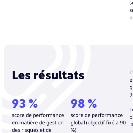
s
s
p
L
Les résultats
e
g
9
93 %
98 %
L
score de performance
score de performance
p
en matière de gestion
global (objectif fixé à 90
l
des risques et de
%)