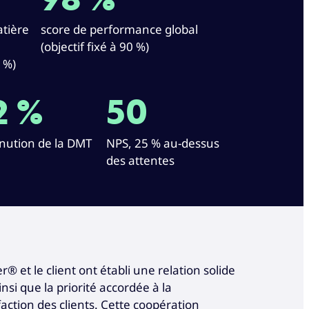
98 %
tière
score de performance global
(objectif fixé à 90 %)
0 %)
2 %
50
nution
de la DMT
NPS, 25 % au-dessus
des attentes
 et le client ont établi une relation solide
i que la priorité accordée à la
faction des clients. Cette coopération