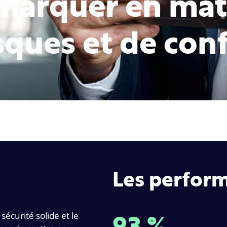
émarquer en mat
isques et de con
Les perfor
sécurité solide et le