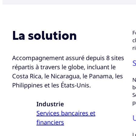
F
La solution
c
r
Accompagnement assuré depuis 8 sites
S
répartis à travers le globe, incluant le
Costa Rica, le Nicaragua, le Panama, les
N
Philippines et les États-Unis.
b
S
p
Industrie
Services bancaires et
U
financiers
L