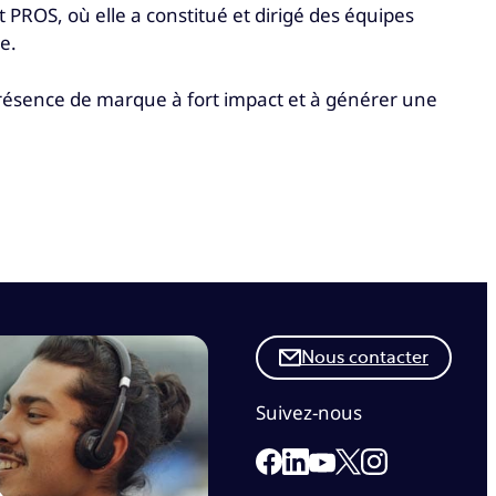
 PROS, où elle a constitué et dirigé des équipes
e.
présence de marque à fort impact et à générer une
Nous contacter
Suivez-nous
Link to our Facebook page
Link to our Linkedin pag
Link to our X page
Link to our In
Link to our Youtube 