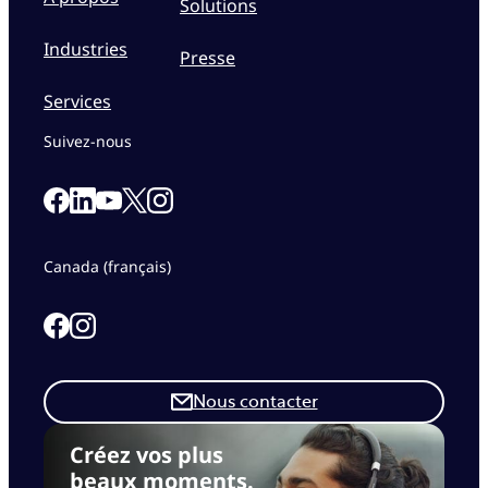
Solutions
Industries
Presse
Services
Suivez-nous
Link to our Facebook page
Link to our Linkedin page
Link to our X page
Link to our Instagram page
Link to our Youtube page
Canada (français)
Link to our Facebook page
Link to our Instagram page
Nous contacter
Créez vos plus
beaux moments.