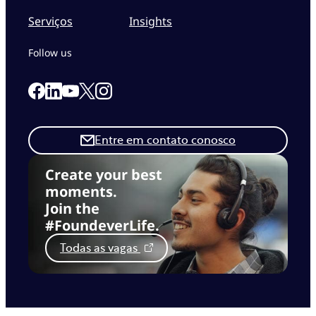
Serviços
Insights
Follow us
Link to our Facebook page
Link to our Linkedin page
Link to our X page
Link to our Instagram page
Link to our Youtube page
Entre em contato conosco
Create your best
moments.
Join the
#FoundeverLife.
Todas as vagas