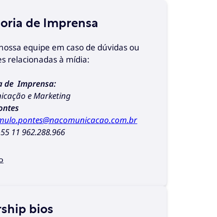
oria de Imprensa
nossa equipe em caso de dúvidas ou
es relacionadas à mídia:
a de Imprensa:
cação e Marketing
ontes
mulo.pontes@nacomunicacao.com.br
55 11 962.288.966
o
ship bios