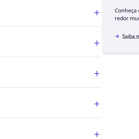
Conheça o
redor mu
Saiba 