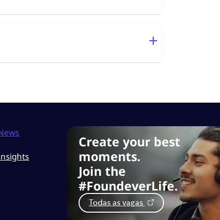
News
Create your best
moments.
Insights
Join the
#FoundeverLife.
Todas as vagas