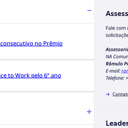
Assess
Fale com 
solicitaçõ
o consecutivo no Prêmio
Assessori
NA Comuni
Rômulo P
E-mail:
ro
ace to Work pelo 6º ano
Telefone:
+
Contat
Leader