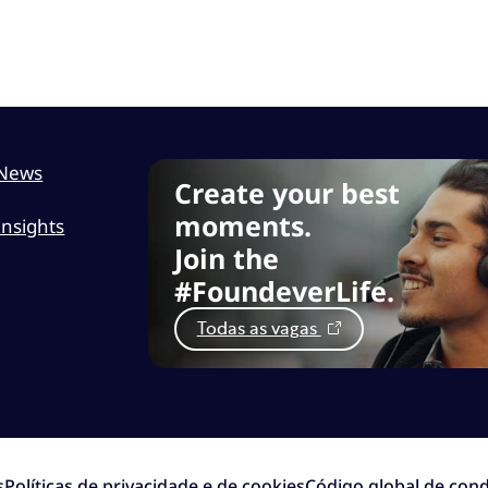
News
Create your best
moments.
Insights
Join the
#FoundeverLife.
Todas as vagas
s
Políticas de privacidade e de cookies
Código global de cond