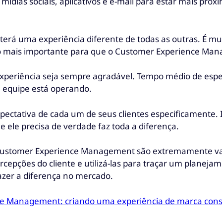
ídias sociais, aplicativos e e-mail para estar mais próx
rá uma experiência diferente de todas as outras. É mui
so mais importante para que o Customer Experience Ma
xperiência seja sempre agradável. Tempo médio de esp
a equipe está operando.
ctativa de cada um de seus clientes especificamente. I
ue ele precisa de verdade faz toda a diferença.
o Customer Experience Management são extremamente val
cepções do cliente e utilizá-las para traçar um planeja
azer a diferença no mercado.
e Management: criando uma experiência de marca cons