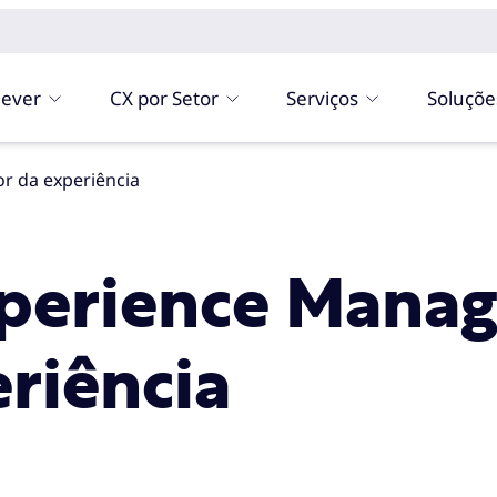
ever
CX por Setor
Serviços
Soluçõe
r da experiência
perience Manag
eriência