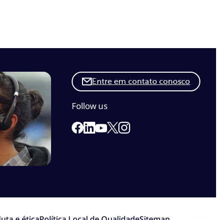
Entre em contato conosco
Follow us
Link to our Facebook page
Link to our Linkedin page
Link to our X page
Link to our Instagram pa
Link to our Youtube page
uta e ética
Política Local de Qualidade
Sitemap