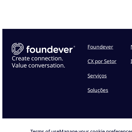
Foundever
Create connection.
CX por Setor
Value conversation.
Serviços
Soluções
Terms of use
Manage your cookie preference