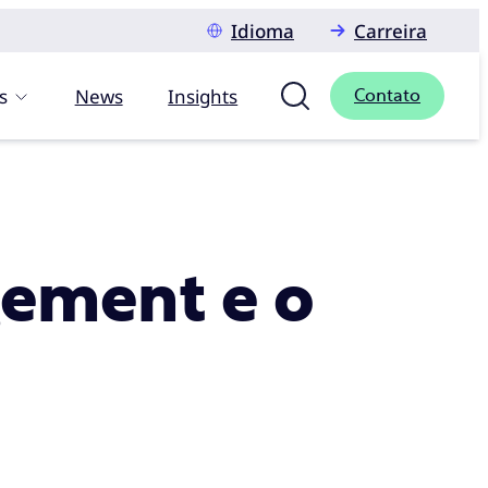
Idioma
Carreira
s
News
Insights
Contato
ement e o