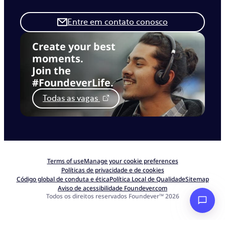
Entre em contato conosco
Create your best
moments.
Join the
#FoundeverLife.
Todas as vagas
Terms of use
Manage your cookie preferences
Políticas de privacidade e de cookies
Código global de conduta e ética
Política Local de Qualidade
Sitemap
Aviso de acessibilidade Foundever.com
Todos os direitos reservados Foundever™ 2026