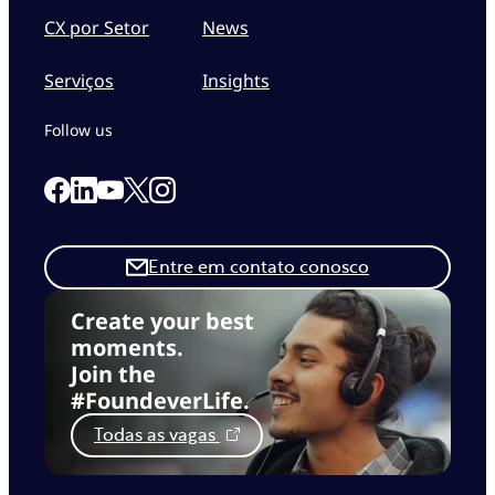
CX por Setor
News
Serviços
Insights
Follow us
Link to our Facebook page
Link to our Linkedin page
Link to our X page
Link to our Instagram page
Link to our Youtube page
Entre em contato conosco
Create your best
moments.
Join the
#FoundeverLife.
Todas as vagas