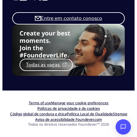
Entre em contato conosco
Create your best
moments.
Join the
#FoundeverLife.
Todas as vagas
Terms of use
Manage your cookie preferences
Políticas de privacidade e de cookies
Código global de conduta e ética
Política Local de Qualidade
Sitemap
Aviso de acessibilidade Foundever.com
Todos os direitos reservados Foundever™ 2026