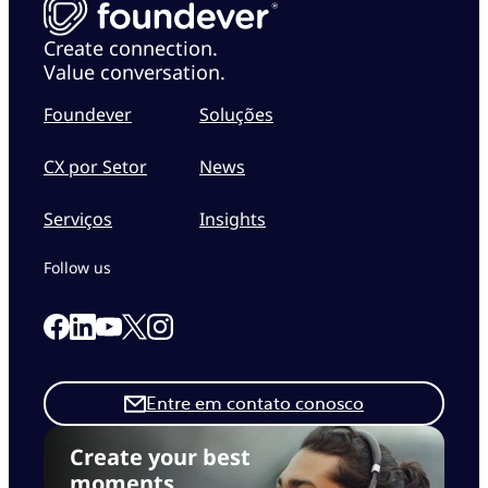
Create connection.
Value conversation.
Foundever
Soluções
CX por Setor
News
Serviços
Insights
Follow us
Link to our Facebook page
Link to our Linkedin page
Link to our X page
Link to our Instagram page
Link to our Youtube page
Entre em contato conosco
Create your best
moments.