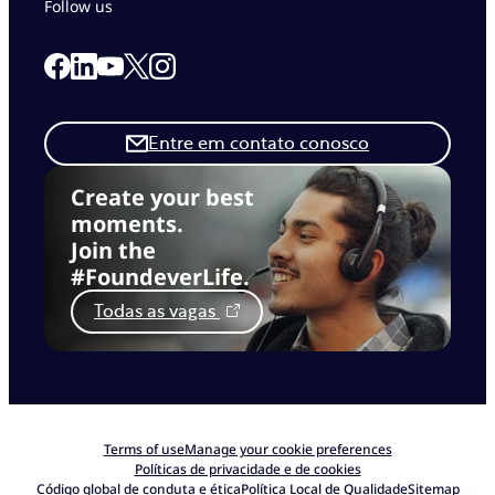
Follow us
Link to our Facebook page
Link to our Linkedin page
Link to our X page
Link to our Instagram page
Link to our Youtube page
Entre em contato conosco
Create your best
moments.
Join the
#FoundeverLife.
Todas as vagas
Terms of use
Manage your cookie preferences
Políticas de privacidade e de cookies
Código global de conduta e ética
Política Local de Qualidade
Sitemap