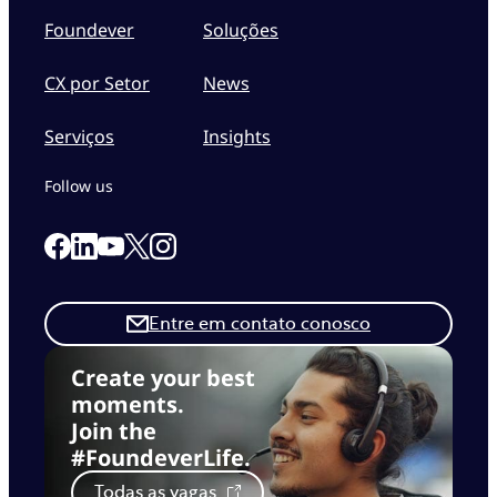
Foundever
Soluções
CX por Setor
News
Serviços
Insights
Follow us
Link to our Facebook page
Link to our Linkedin page
Link to our X page
Link to our Instagram page
Link to our Youtube page
Entre em contato conosco
Create your best
moments.
Join the
#FoundeverLife.
Todas as vagas