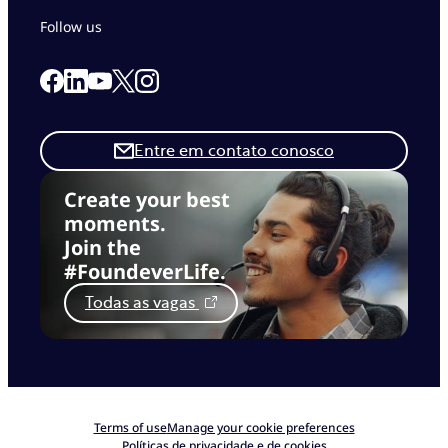
Follow us
Link to our Facebook page
Link to our Linkedin page
Link to our X page
Link to our Instagram page
Link to our Youtube page
Entre em contato conosco
Create your best
moments.
Join the
#FoundeverLife.
Todas as vagas
Terms of use
Manage your cookie preferences
Políticas de privacidade e de cookies