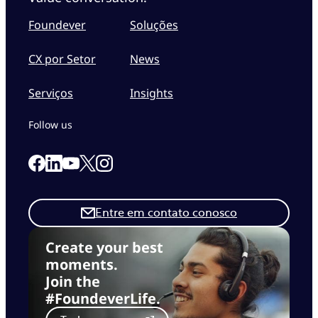
Foundever
Soluções
CX por Setor
News
Serviços
Insights
Follow us
Link to our Facebook page
Link to our Linkedin page
Link to our X page
Link to our Instagram page
Link to our Youtube page
Entre em contato conosco
Create your best
moments.
Join the
#FoundeverLife.