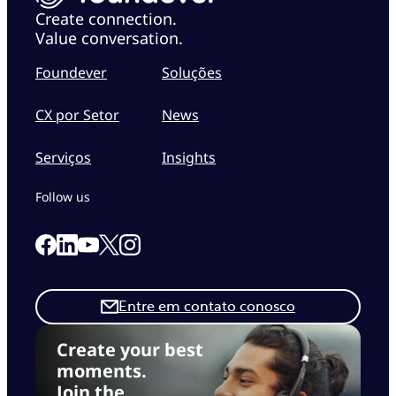
Create connection.
Value conversation.
Foundever
Soluções
CX por Setor
News
Serviços
Insights
Follow us
Link to our Facebook page
Link to our Linkedin page
Link to our X page
Link to our Instagram page
Link to our Youtube page
Entre em contato conosco
Create your best
moments.
Join the