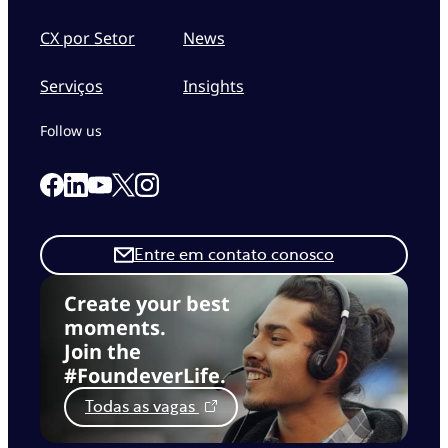
CX por Setor
News
Serviços
Insights
Follow us
Link to our Facebook page
Link to our Linkedin page
Link to our X page
Link to our Instagram page
Link to our Youtube page
Entre em contato conosco
Create your best
moments.
Join the
#FoundeverLife.
Todas as vagas