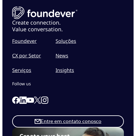
Create connection.
Value conversation.
Foundever
Soluções
CX por Setor
News
Serviços
Insights
Follow us
Link to our Facebook page
Link to our Linkedin page
Link to our X page
Link to our Instagram page
Link to our Youtube page
Entre em contato conosco
Create your best