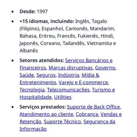
Desde:
1997
+15 idiomas, incluindo:
Inglês, Tagalo
(Filipino), Espanhol, Cantonês, Mandarim,
Bahasa, Eritreu, Francês, Fukienês, Hindi,
Japonês, Coreano, Tailandês, Vietnamita e
Albanês
Setores atendidos:
Serviços Bancários e
Financeiros
,
Marcas disruptivas
,
Governo
,
Saúde
,
Seguros
,
Indústria
,
Mídia &
Entretenimento
,
Varejo e E-commerce
,
Tecnologia
,
Telecomunicações
,
Turismo e
Hospitalidade
,
Utilities
Serviços prestados:
Suporte de Back Office
,
Atendimento ao cliente
,
Cobrança
,
Vendas e
Retenção
,
Suporte Técnico
,
Segurança da
Informação