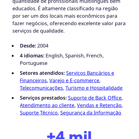
quantidade de profissionais multilíngues bem
educados. É altamente classificado na região
por ser um dos locais mais econômicos para
fazer negócios, oferecendo excelente valor para
serviços de qualidade.
Desde:
2004
4 idiomas:
English, Spanish, French,
Portuguese
Setores atendidos:
Serviços Bancários e
Financeiros
,
Varejo e E-commerce
,
Telecomunicações
,
Turismo e Hospitalidade
Serviços prestados:
Suporte de Back Office
,
Atendimento ao cliente
,
Vendas e Retenção
,
Suporte Técnico
,
Segurança da Informação
+4 mil