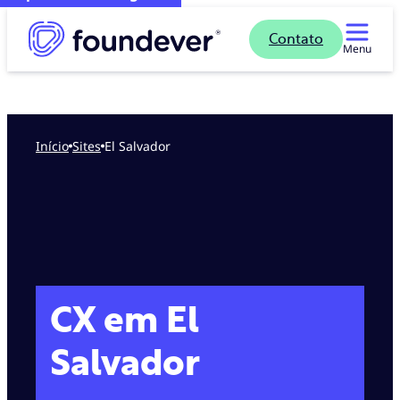
Contato
Menu
Início
sites
El Salvador
CX em El
Salvador