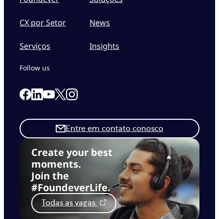
CX por Setor
News
Serviços
Insights
Follow us
Link to our Facebook page
Link to our Linkedin page
Link to our X page
Link to our Instagram page
Link to our Youtube page
Entre em contato conosco
Create your best
moments.
Join the
#FoundeverLife.
Todas as vagas