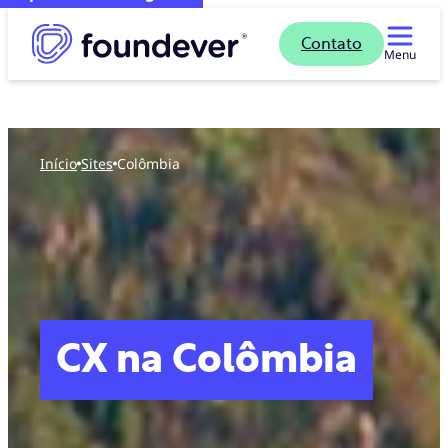
Contato
Menu
Início
sites
Colômbia
CX na Colômbia