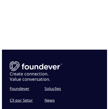
emocionantes! Seja no atendimento ao cliente
ou em cargos corporativos, cresça com a
Foundever.
Busque por vagas na Colômbia
Create connection.
Value conversation.
Foundever
Soluções
CX por Setor
News