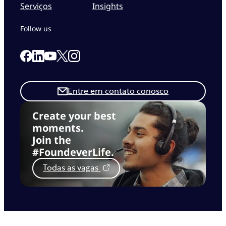
Serviços
Insights
Follow us
Link to our Facebook page
Link to our Linkedin page
Link to our X page
Link to our Instagram page
Link to our Youtube page
Entre em contato conosco
Create your best
moments.
Join the
#FoundeverLife.
Todas as vagas