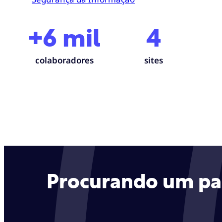
+6 mil
4
colaboradores
sites
Procurando um parc