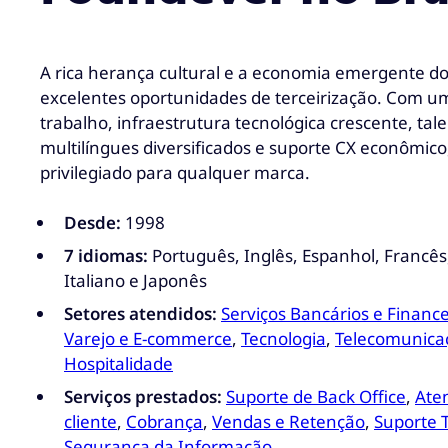
A rica herança cultural e a economia emergente do
excelentes oportunidades de terceirização. Com um
trabalho, infraestrutura tecnológica crescente, tal
multilíngues diversificados e suporte CX econômico
privilegiado para qualquer marca.
Desde:
1998
7 idiomas:
Português, Inglês, Espanhol, Francês
Italiano e Japonês
Setores atendidos:
Serviços Bancários e Finance
Varejo e E-commerce
,
Tecnologia
,
Telecomunica
Hospitalidade
Serviços prestados:
Suporte de Back Office
,
Ate
cliente
,
Cobrança
,
Vendas e Retenção
,
Suporte 
Segurança da Informação