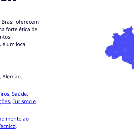
 Brasil oferecem
a forte ética de
entos
, é um local
, Alemão,
iros
,
Saúde
,
ções
,
Turismo e
ndimento ao
Técnico
,