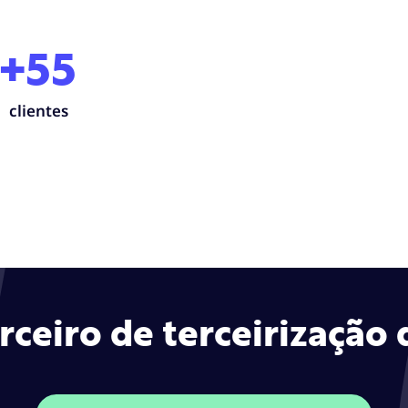
+55
clientes
eiro de terceirização d