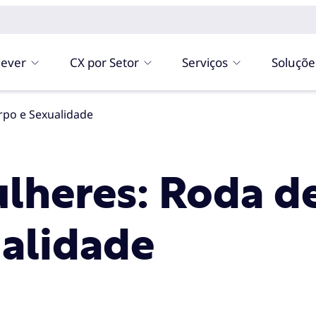
ever
CX por Setor
Serviços
Soluçõe
rpo e Sexualidade
lheres: Roda d
alidade