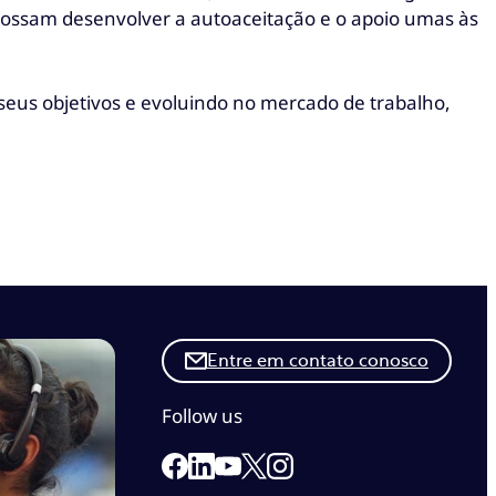
possam desenvolver a autoaceitação e o apoio umas às
eus objetivos e evoluindo no mercado de trabalho,
Entre em contato conosco
Follow us
Link to our Facebook page
Link to our Linkedin page
Link to our X page
Link to our Instagram pa
Link to our Youtube page