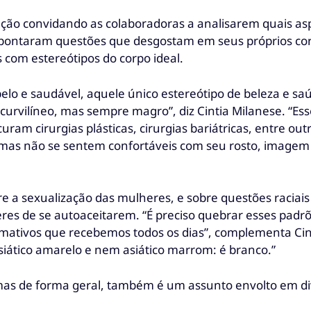
ção convidando as colaboradoras a analisarem quais as
apontaram questões que desgostam em seus próprios corp
com estereótipos do corpo ideal.
lo e saudável, aquele único estereótipo de beleza e saú
rvilíneo, mas sempre magro”, diz Cintia Milanese. “Ess
ram cirurgias plásticas, cirurgias bariátricas, entre ou
mas não se sentem confortáveis com seu rosto, imagem o
re a sexualização das mulheres, e sobre questões raciai
heres de se autoaceitarem. “É preciso quebrar esses pa
ormativos que recebemos todos os dias”, complementa Ci
siático amarelo e nem asiático marrom: é branco.”
mas de forma geral, também é um assunto envolto em di